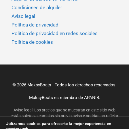
Condiciones de alquiler
Aviso legal
Política de privacidad
Política de privacidad en redes sociales
Política de cookies
© 2026 MaksyBoats - Todos los derechos reservados.
MaksyBoats es miembro de
APANIB.
Aviso legal: Los precios que se muestran en este sitio web
están sujetos a cambios sin previo aviso y podrían no reflejar
las tarifas más actuales. Para obtener precios exactos y
Utilizamos cookies para ofrecerte la mejor experiencia en
actualizados, confirme por correo electrónico o WhatsApp
nuestra web.