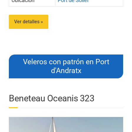
Ubicación
Port de Sóller
Ver detalles »
Veleros con patrón en Port
d'Andratx
Beneteau Oceanis 323