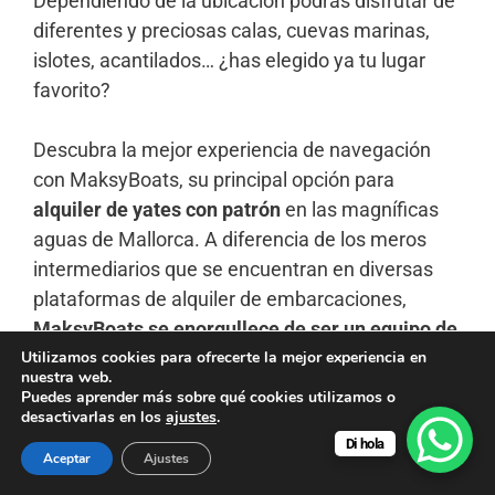
Dependiendo de la ubicación podrás disfrutar de
diferentes y preciosas calas, cuevas marinas,
islotes, acantilados… ¿has elegido ya tu lugar
favorito?
Descubra la mejor experiencia de navegación
con MaksyBoats, su principal opción para
alquiler de yates con patrón
en las magníficas
aguas de Mallorca. A diferencia de los meros
intermediarios que se encuentran en diversas
plataformas de alquiler de embarcaciones,
MaksyBoats se enorgullece de ser un equipo de
personas reales que viven y trabajan en la isla.
,
Utilizamos cookies para ofrecerte la mejor experiencia en
nuestra web.
con un amplio conocimiento y experiencia local.
Puedes aprender más sobre qué cookies utilizamos o
Esta posición única nos permite ofrecer tarifas
desactivarlas en los
ajustes
.
Di hola
superiores y adaptar cada aventura de
Aceptar
Ajustes
navegación a las preferencias de nuestros