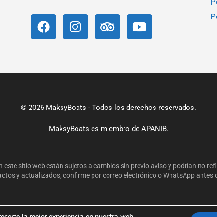
P
P
© 2026 MaksyBoats - Todos los derechos reservados.
MaksyBoats es miembro de
APANIB.
 este sitio web están sujetos a cambios sin previo aviso y podrían no ref
actos y actualizados, confirme por correo electrónico o WhatsApp antes d
recerte la mejor experiencia en nuestra web.