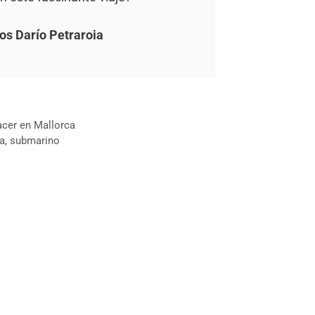
os Darío Petraroia
acer en Mallorca
na
,
submarino