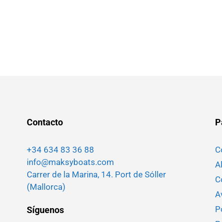
Contacto
P
+34 634 83 36 88
C
info@maksyboats.com
A
Carrer de la Marina, 14. Port de Sóller
C
(Mallorca)
A
P
Síguenos