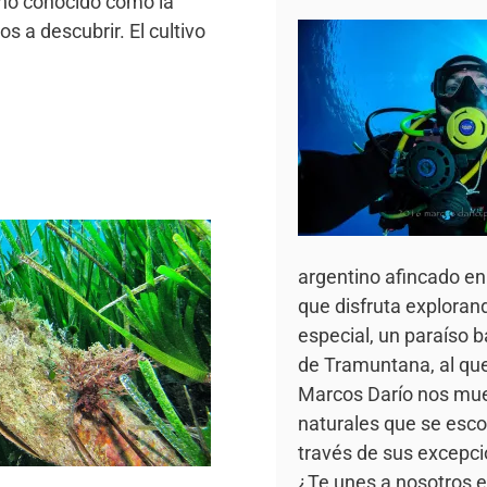
eno conocido como la
s a descubrir. El cultivo
argentino afincado e
que disfruta exploran
especial, un paraíso b
de Tramuntana, al qu
Marcos Darío nos mues
naturales que se esco
través de sus excepci
¿Te unes a nosotros e