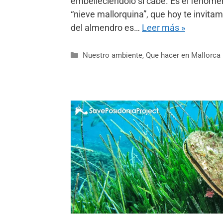
embelleciéndolo si cabe. Es el fenóm
“nieve mallorquina”, que hoy te invitamo
del almendro es…
Leer más »
Nuestro ambiente
,
Que hacer en Mallorca