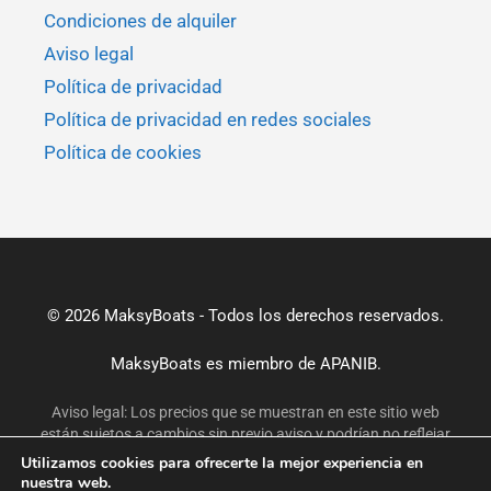
Condiciones de alquiler
Aviso legal
Política de privacidad
Política de privacidad en redes sociales
Política de cookies
© 2026 MaksyBoats - Todos los derechos reservados.
MaksyBoats es miembro de
APANIB.
Aviso legal: Los precios que se muestran en este sitio web
están sujetos a cambios sin previo aviso y podrían no reflejar
las tarifas más actuales. Para obtener precios exactos y
Utilizamos cookies para ofrecerte la mejor experiencia en
actualizados, confirme por correo electrónico o WhatsApp
nuestra web.