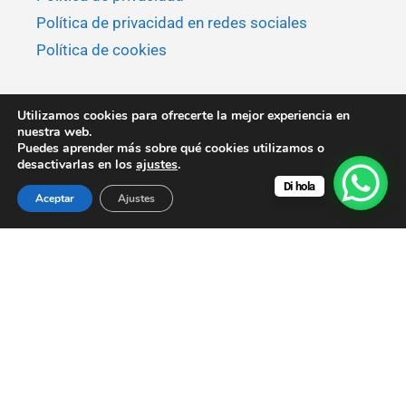
Política de privacidad en redes sociales
Política de cookies
Utilizamos cookies para ofrecerte la mejor experiencia en
nuestra web.
Puedes aprender más sobre qué cookies utilizamos o
desactivarlas en los
ajustes
.
© 2026 MaksyBoats - Todos los derechos reservados.
Di hola
Aceptar
Ajustes
MaksyBoats es miembro de
APANIB.
Aviso legal: Los precios que se muestran en este sitio web
están sujetos a cambios sin previo aviso y podrían no reflejar
las tarifas más actuales. Para obtener precios exactos y
actualizados, confirme por correo electrónico o WhatsApp
antes de reservar.