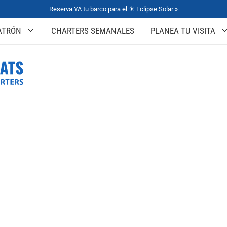
Reserva YA tu barco para el ☀ Eclipse Solar »
ATRÓN
CHARTERS SEMANALES
PLANEA TU VISITA
Planea tu Visita