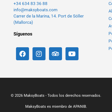
+34 634 83 36 88
C
info@maksyboats.com
A
Carrer de la Marina, 14. Port de Sóller
C
(Mallorca)
A
P
Síguenos
P
P
© 2026 MaksyBoats - Todos los derechos reservados.
MaksyBoats es miembro de
APANIB.