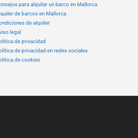
onsejos para alquilar un barco en Mallorca
lquiler de barcos en Mallorca
ondiciones de alquiler
viso legal
olítica de privacidad
olítica de privacidad en redes sociales
olítica de cookies